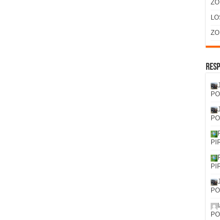
ZO
LO
ZO
Resp
PO
PO
PI
PI
PO
PO