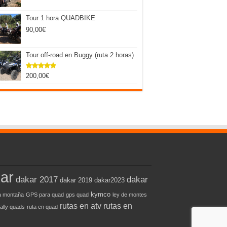
Tour 1 hora QUADBIKE
90,00
€
Tour off-road en Buggy (ruta 2 horas)
200,00
€
Valorado
con
5.00
de 5
ar
dakar 2017
dakar
dakar 2019
dakar2023
kymco
 montaña
GPS para quad
gps quad
ley de montes
rutas en atv
rutas en
rally quads
ruta en quad