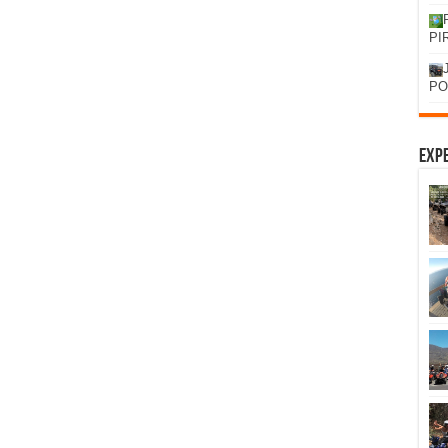
PI
PO
Expe