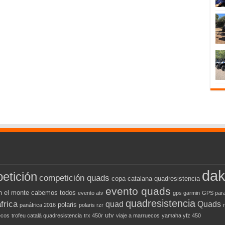
dak
etición
competición quads
copa catalana quadresistencia
evento quads
n el monte cabemos todos
evento atv
gps garmin
GPS para
quadresistencia
frica
quad
Quads
polaris
panáfrica 2016
polaris rzr
utv
ecos
trofeu català quadresistencia
trx 450r
viaje a marruecos
yamaha yfz 450