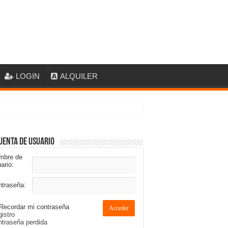
LOGIN
ALQUILER
uenta de usuario
mbre de
ario:
ntraseña:
Recordar mi contraseña
Acceder
istro
traseña perdida