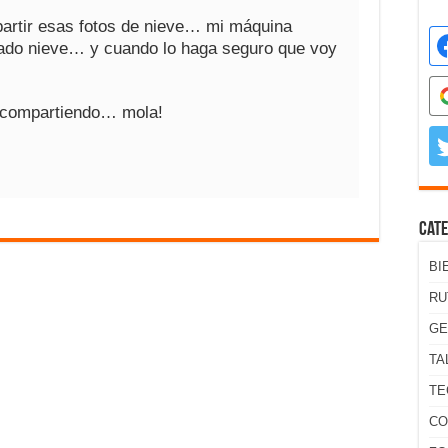
artir esas fotos de nieve… mi máquina
sado nieve… y cuando lo haga seguro que voy
 compartiendo… mola!
Cate
BI
RU
GE
TA
TE
CO