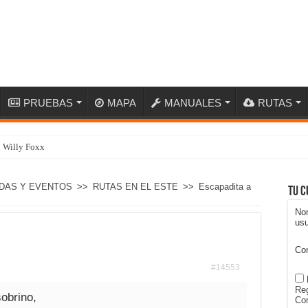
PRUEBAS
MAPA
MANUALES
RUTAS
n Willy Foxx
DAS Y EVENTOS
>>
RUTAS EN EL ESTE
>>
Escapadita a
Tu c
No
usu
Co
#14553
Reg
sobrino,
Con