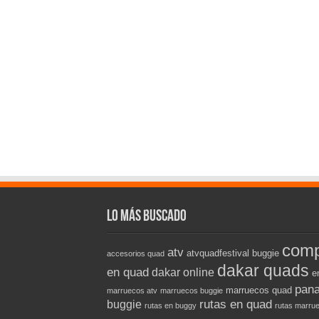
Lo más buscado
comp
atv
atvquadfestival
buggie
accesorios quad
dakar quads
en quad
dakar online
e
pana
marruecos quad
marruecos atv
marruecos buggie
rutas en quad
buggie
rutas en buggy
rutas marru