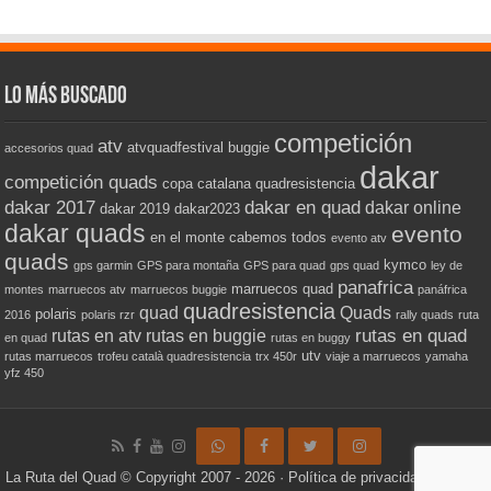
Lo más buscado
competición
atv
atvquadfestival
buggie
accesorios quad
dakar
competición quads
copa catalana quadresistencia
dakar 2017
dakar en quad
dakar online
dakar 2019
dakar2023
dakar quads
evento
en el monte cabemos todos
evento atv
quads
kymco
gps garmin
GPS para montaña
GPS para quad
gps quad
ley de
panafrica
marruecos quad
montes
marruecos atv
marruecos buggie
panáfrica
quadresistencia
quad
Quads
polaris
2016
polaris rzr
rally quads
ruta
rutas en quad
rutas en atv
rutas en buggie
en quad
rutas en buggy
utv
rutas marruecos
trofeu català quadresistencia
trx 450r
viaje a marruecos
yamaha
yfz 450
La Ruta del Quad
© Copyright 2007 - 2026 ·
Política de privacidad
·
Política