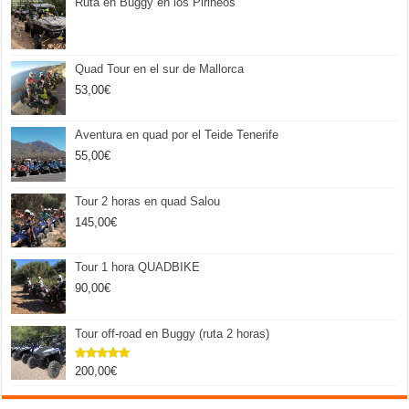
Ruta en Buggy en los Pirineos
Quad Tour en el sur de Mallorca
53,00
€
Aventura en quad por el Teide Tenerife
55,00
€
Tour 2 horas en quad Salou
145,00
€
Tour 1 hora QUADBIKE
90,00
€
Tour off-road en Buggy (ruta 2 horas)
200,00
€
Valorado
con
5.00
de 5