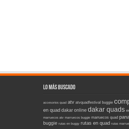
Lo más buscado
comp
atv
atvquadfestival
buggie
accesorios quad
dakar quads
en quad
dakar online
e
pana
marruecos quad
marruecos atv
marruecos buggie
rutas en quad
buggie
rutas en buggy
rutas marru