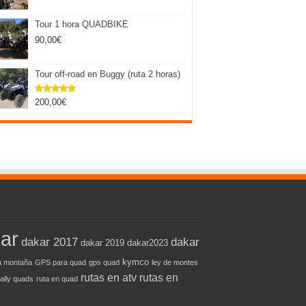
Tour 1 hora QUADBIKE
90,00
€
Tour off-road en Buggy (ruta 2 horas)
200,00
€
Valorado
con
5.00
de 5
ar
dakar 2017
dakar
dakar 2019
dakar2023
kymco
 montaña
GPS para quad
gps quad
ley de montes
rutas en atv
rutas en
rally quads
ruta en quad