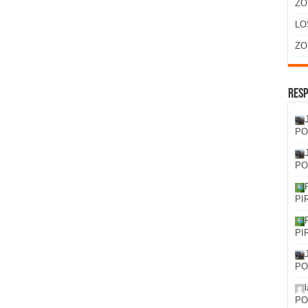
ZO
LO
ZO
Resp
PO
PO
PI
PI
PO
PO