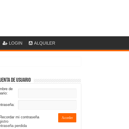
LOGIN
ALQUILER
uenta de usuario
mbre de
ario:
ntraseña:
Recordar mi contraseña
Acceder
istro
traseña perdida