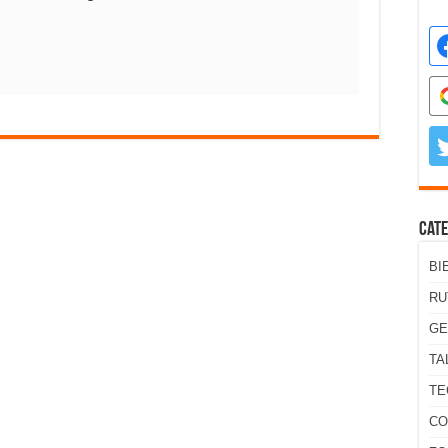
Cate
BI
RU
GE
TA
TE
CO