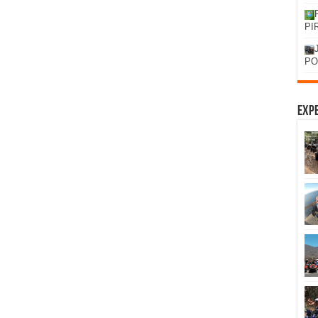
PI
PO
Expe