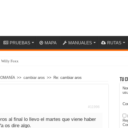
PRUEBAS
MAPA
MANUALES
RUTAS
n Willy Foxx
COMANÍA
>>
cambiar aros
>>
Re: cambiar aros
Tu c
No
usu
Co
#11996
s al final lo llevo el martes que viene haber
Reg
Con
a os dire algo.