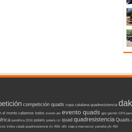
dak
etición
competición quads
copa catalana quadresistencia
evento quads
n el monte cabemos todos
evento atv
gps garmin
GPS para
quadresistencia
frica
quad
Quads
polaris
panáfrica 2016
polaris rzr
utv
ecos
trofeu català quadresistencia
trx 450r
viaje a marruecos
yamaha yfz 450