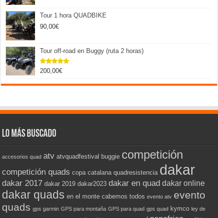
Tour 1 hora QUADBIKE
90,00
€
Tour off-road en Buggy (ruta 2 horas)
200,00
€
Valorado
con
5.00
de 5
Lo más buscado
competición
atv
atvquadfestival
buggie
accesorios quad
dakar
competición quads
copa catalana quadresistencia
dakar 2017
dakar en quad
dakar online
dakar 2019
dakar2023
dakar quads
evento
en el monte cabemos todos
evento atv
quads
kymco
gps garmin
GPS para montaña
GPS para quad
gps quad
ley de