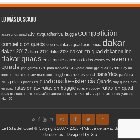
Lo más buscado
competición
atv
atvquadfestival
buggie
accesorios quad
dakar
competición quads
copa catalana quadresistencia
dakar 2017
dakar en quad
dakar online
dakar 2019
dakar2023
dakar quads
evento
en el monte cabemos todos
evento atv
quads
kymco
gps garmin
GPS para montaña
GPS para quad
gps quad
ley de
panafrica
marruecos quad
montes
marruecos atv
marruecos buggie
panáfrica
quadresistencia
quad
Quads
polaris
2016
polaris rzr
rally quads
ruta
rutas en quad
rutas en atv
rutas en buggie
en quad
rutas en buggy
utv
rutas marruecos
trofeu català quadresistencia
trx 450r
viaje a marruecos
yamaha
yfz 450
La Ruta del Quad
© Copyright 2007 - 2026 ·
Política de privacidad
·
Política
de cookies
· Designed by
Gio