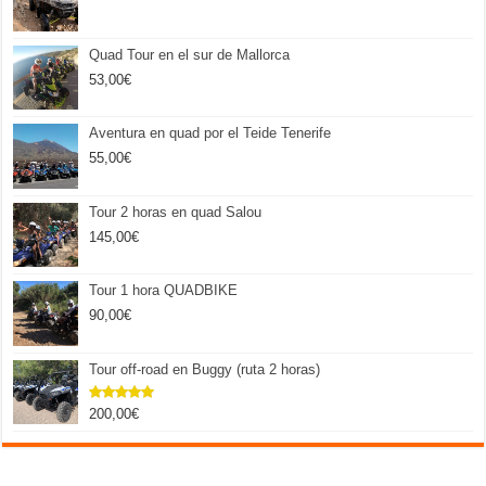
Quad Tour en el sur de Mallorca
53,00
€
Aventura en quad por el Teide Tenerife
55,00
€
Tour 2 horas en quad Salou
145,00
€
Tour 1 hora QUADBIKE
90,00
€
Tour off-road en Buggy (ruta 2 horas)
200,00
€
Valorado
con
5.00
de 5