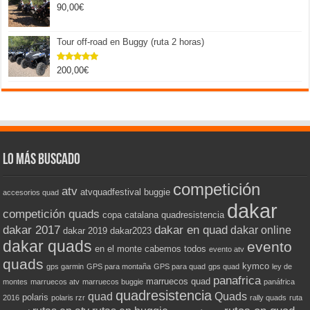
90,00
€
Tour off-road en Buggy (ruta 2 horas)
200,00
€
Valorado
con
5.00
de 5
Lo más buscado
competición
atv
atvquadfestival
buggie
accesorios quad
dakar
competición quads
copa catalana quadresistencia
dakar 2017
dakar en quad
dakar online
dakar 2019
dakar2023
dakar quads
evento
en el monte cabemos todos
evento atv
quads
kymco
gps garmin
GPS para montaña
GPS para quad
gps quad
ley de
panafrica
marruecos quad
montes
marruecos atv
marruecos buggie
panáfrica
quadresistencia
quad
Quads
polaris
2016
polaris rzr
rally quads
ruta