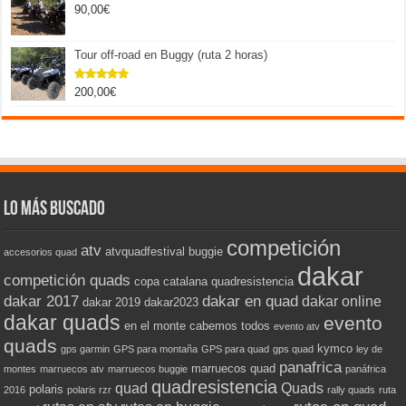
90,00
€
Tour off-road en Buggy (ruta 2 horas)
200,00
€
Valorado
con
5.00
de 5
Lo más buscado
competición
atv
atvquadfestival
buggie
accesorios quad
dakar
competición quads
copa catalana quadresistencia
dakar 2017
dakar en quad
dakar online
dakar 2019
dakar2023
dakar quads
evento
en el monte cabemos todos
evento atv
quads
kymco
gps garmin
GPS para montaña
GPS para quad
gps quad
ley de
panafrica
marruecos quad
montes
marruecos atv
marruecos buggie
panáfrica
quadresistencia
quad
Quads
polaris
2016
polaris rzr
rally quads
ruta