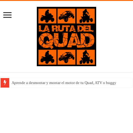
Aprende a desmontar y montar el motor de tu Quad, ATV o buggy