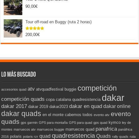
90,00
€
Tour off-road en Buggy (ruta 2 horas)
200,00
€
Valorado
con
5.00
de 5
Lo más buscado
competición
atv
atvquadfestival
buggie
accesorios quad
dakar
competición quads
copa catalana quadresistencia
dakar 2017
dakar en quad
dakar online
dakar 2019
dakar2023
dakar quads
evento
en el monte cabemos todos
evento atv
quads
kymco
gps garmin
GPS para montaña
GPS para quad
gps quad
ley de
panafrica
marruecos quad
montes
marruecos atv
marruecos buggie
panáfrica
quadresistencia
quad
Quads
polaris
2016
polaris rzr
rally quads
ruta