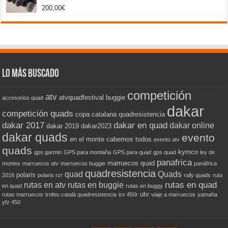
200,00
€
Valorado
con
5.00
de 5
Lo más buscado
competición
atv
atvquadfestival
buggie
accesorios quad
dakar
competición quads
copa catalana quadresistencia
dakar 2017
dakar en quad
dakar online
dakar 2019
dakar2023
dakar quads
evento
en el monte cabemos todos
evento atv
quads
kymco
gps garmin
GPS para montaña
GPS para quad
gps quad
ley de
panafrica
marruecos quad
montes
marruecos atv
marruecos buggie
panáfrica
quadresistencia
quad
Quads
polaris
2016
polaris rzr
rally quads
ruta
rutas en quad
rutas en atv
rutas en buggie
en quad
rutas en buggy
utv
rutas marruecos
trofeu català quadresistencia
trx 450r
viaje a marruecos
yamaha
yfz 450