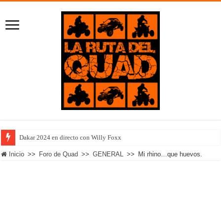
Dakar 2024 en directo con Willy Foxx
Inicio
>>
Foro de Quad
>>
GENERAL
>>
Mi rhino…que huevos.