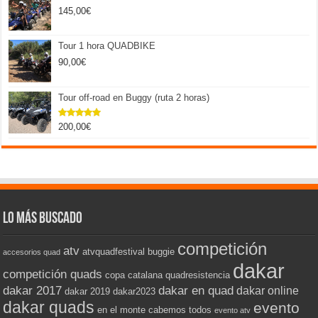
145,00
€
Tour 1 hora QUADBIKE
90,00
€
Tour off-road en Buggy (ruta 2 horas)
200,00
€
Valorado
con
5.00
de 5
Lo más buscado
competición
atv
atvquadfestival
buggie
accesorios quad
dakar
competición quads
copa catalana quadresistencia
dakar 2017
dakar en quad
dakar online
dakar 2019
dakar2023
dakar quads
evento
en el monte cabemos todos
evento atv