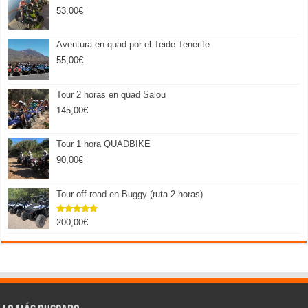
53,00
€
Aventura en quad por el Teide Tenerife
55,00
€
Tour 2 horas en quad Salou
145,00
€
Tour 1 hora QUADBIKE
90,00
€
Tour off-road en Buggy (ruta 2 horas)
200,00
€
Valorado
con
5.00
de 5