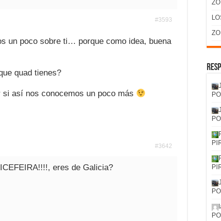
ZO
LO
#3593
ZO
nos un poco sobre ti… porque como idea, buena
Resp
que quad tienes?
r si así nos conocemos un poco más
PO
PO
PI
#3642
CEFEIRA!!!!, eres de Galicia?
PI
PO
PO