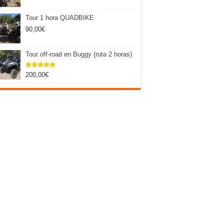
Tour 1 hora QUADBIKE
90,00
€
Tour off-road en Buggy (ruta 2 horas)
200,00
€
Valorado
con
5.00
de 5