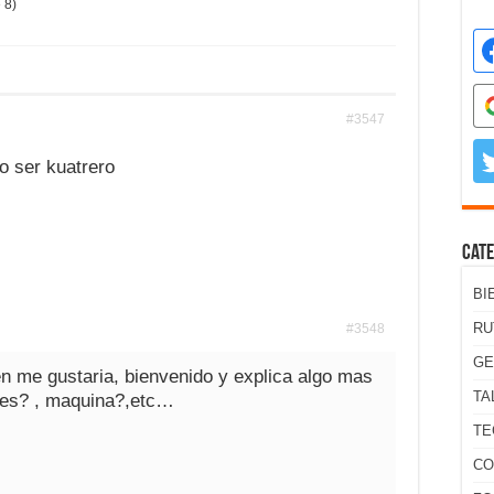
 8)
#3547
o ser kuatrero
Cate
BI
RU
#3548
GE
n me gustaria, bienvenido y explica algo mas
TA
eres? , maquina?,etc…
TE
CO