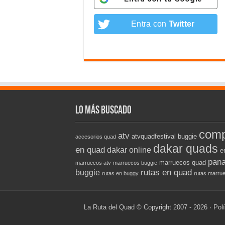
Entra con
Twitter
Lo más buscado
comp
atv
atvquadfestival
buggie
accesorios quad
dakar quads
en quad
dakar online
e
pana
marruecos quad
marruecos atv
marruecos buggie
rutas en quad
buggie
rutas en buggy
rutas marru
La Ruta del Quad
© Copyright 2007 - 2026 ·
Polí