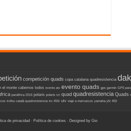
dak
etición
competición quads
copa catalana quadresistencia
evento quads
n el monte cabemos todos
evento atv
gps garmin
GPS para
quadresistencia
frica
quad
Quads
polaris
panáfrica 2016
polaris rzr
utv
ecos
trofeu català quadresistencia
trx 450r
viaje a marruecos
yamaha yfz 450
tica de privacidad
·
Política de cookies
· Designed by
Gio