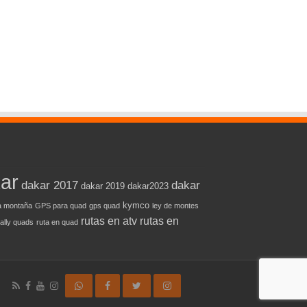
ar
dakar 2017
dakar
dakar 2019
dakar2023
kymco
 montaña
GPS para quad
gps quad
ley de montes
rutas en atv
rutas en
rally quads
ruta en quad