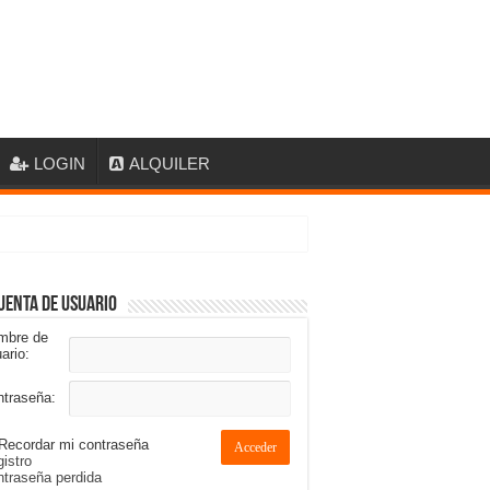
LOGIN
ALQUILER
uenta de usuario
mbre de
ario:
ntraseña:
Recordar mi contraseña
Acceder
istro
traseña perdida