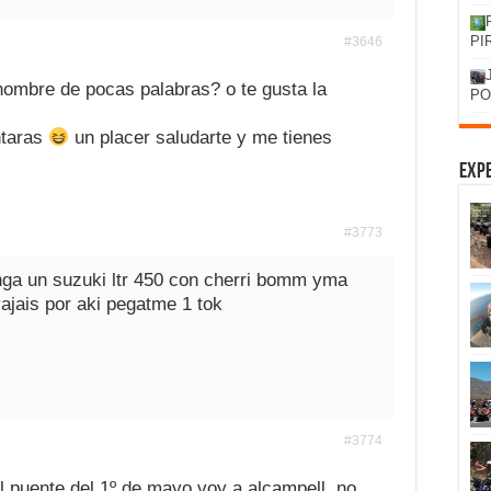
PI
#3646
hombre de pocas palabras? o te gusta la
PO
ntaras
un placer saludarte y me tienes
Expe
#3773
enga un suzuki ltr 450 con cherri bomm yma
vajais por aki pegatme 1 tok
#3774
 el puente del 1º de mayo voy a alcampell, no