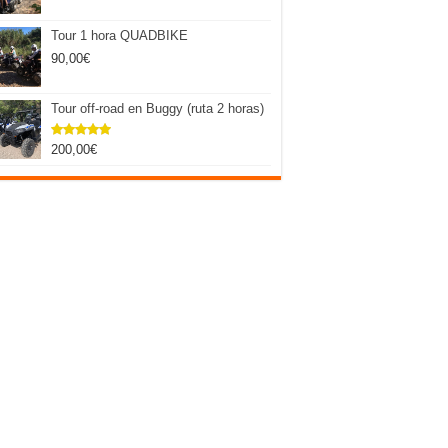
Tour 1 hora QUADBIKE
90,00
€
Tour off-road en Buggy (ruta 2 horas)
200,00
€
Valorado
con
5.00
de 5