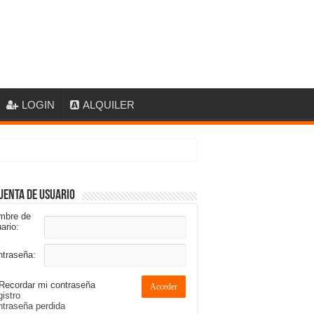
LOGIN
ALQUILER
uenta de usuario
mbre de
ario:
ntraseña:
Recordar mi contraseña
Acceder
istro
traseña perdida