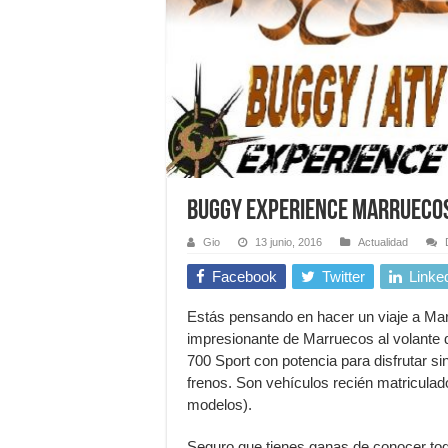
Buggy Experience Marrueco
Gio
13 junio, 2016
Actualidad
Facebook
Twitter
Linke
Estás pensando en hacer un viaje a Mar
impresionante de Marruecos al volante de
700 Sport con potencia para disfrutar s
frenos. Son vehículos recién matriculado
modelos).
Seguro que tienes ganas de conocer tod