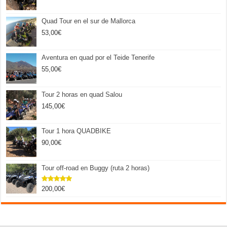
Quad Tour en el sur de Mallorca
53,00
€
Aventura en quad por el Teide Tenerife
55,00
€
Tour 2 horas en quad Salou
145,00
€
Tour 1 hora QUADBIKE
90,00
€
Tour off-road en Buggy (ruta 2 horas)
200,00
€
Valorado
con
5.00
de 5