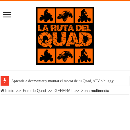
Aprende a desmontar y montar el motor de tu Quad, ATV o buggy
Inicio
>>
Foro de Quad
>>
GENERAL
>>
Zona multimedia