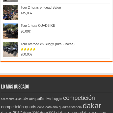
Tour 2 horas en quad Salou
145,00
€
Tour 1 hora QUADBIKE
90,00
€
Tour off-road en Buggy (ruta 2 horas)
200,00
€
Valorado
con
5.00
de 5
Lo más buscado
competición
atv
atvquadfestival
buggie
accesorios quad
dakar
competición quads
copa catalana quadresistencia
dakar 2017
dakar en quad
dakar online
dakar 2019
dakar2023