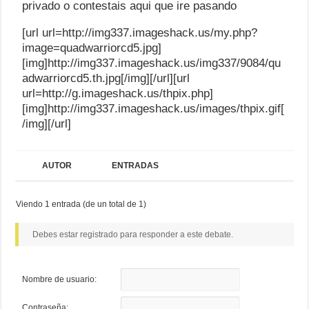
privado o contestais aqui que ire pasando
[url url=http://img337.imageshack.us/my.php?
image=quadwarriorcd5.jpg]
[img]http://img337.imageshack.us/img337/9084/qu
adwarriorcd5.th.jpg[/img][/url][url
url=http://g.imageshack.us/thpix.php]
[img]http://img337.imageshack.us/images/thpix.gif[
/img][/url]
AUTOR
ENTRADAS
Viendo 1 entrada (de un total de 1)
Debes estar registrado para responder a este debate.
Nombre de usuario:
Contraseña: