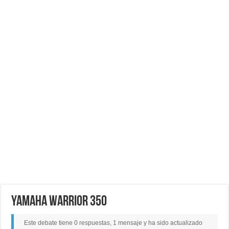
yamaha warrior 350
Este debate tiene 0 respuestas, 1 mensaje y ha sido actualizado