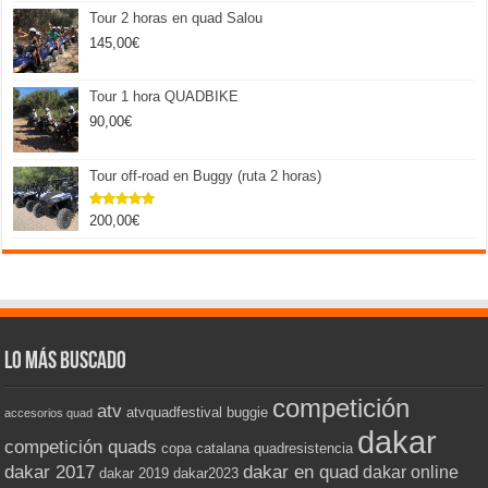
Tour 2 horas en quad Salou
145,00
€
Tour 1 hora QUADBIKE
90,00
€
Tour off-road en Buggy (ruta 2 horas)
200,00
€
Valorado
con
5.00
de 5
Lo más buscado
competición
atv
atvquadfestival
buggie
accesorios quad
dakar
competición quads
copa catalana quadresistencia
dakar 2017
dakar en quad
dakar online
dakar 2019
dakar2023