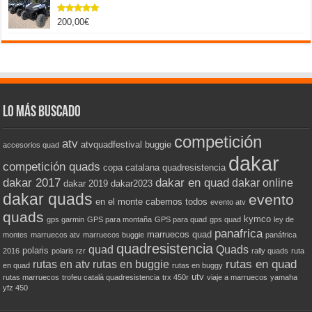
200,00
€
Valorado
con
5.00
de 5
Lo más buscado
competición
atv
atvquadfestival
buggie
accesorios quad
dakar
competición quads
copa catalana quadresistencia
dakar 2017
dakar en quad
dakar online
dakar 2019
dakar2023
dakar quads
evento
en el monte cabemos todos
evento atv
quads
kymco
gps garmin
GPS para montaña
GPS para quad
gps quad
ley de
panafrica
marruecos quad
montes
marruecos atv
marruecos buggie
panáfrica
quadresistencia
quad
Quads
polaris
2016
polaris rzr
rally quads
ruta
rutas en quad
rutas en atv
rutas en buggie
en quad
rutas en buggy
utv
rutas marruecos
trofeu català quadresistencia
trx 450r
viaje a marruecos
yamaha
yfz 450