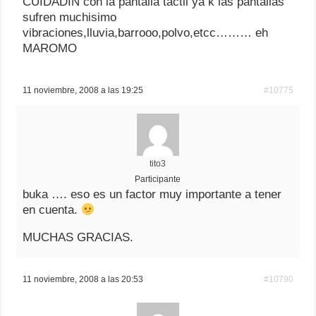
CUIDADIN con la pantalla tactil ya k las pantallas
sufren muchisimo
vibraciones,lluvia,barrooo,polvo,etcc……… eh
MAROMO
11 noviembre, 2008 a las 19:25
#10775
tito3
Participante
buka …. eso es un factor muy importante a tener
en cuenta.
MUCHAS GRACIAS.
11 noviembre, 2008 a las 20:53
#10790