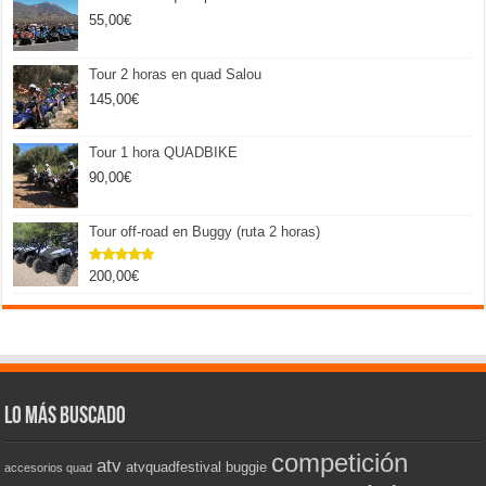
55,00
€
Tour 2 horas en quad Salou
145,00
€
Tour 1 hora QUADBIKE
90,00
€
Tour off-road en Buggy (ruta 2 horas)
200,00
€
Valorado
con
5.00
de 5
Lo más buscado
competición
atv
atvquadfestival
buggie
accesorios quad