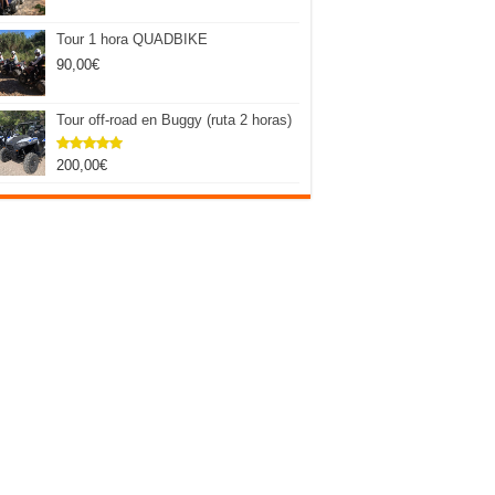
Tour 1 hora QUADBIKE
90,00
€
Tour off-road en Buggy (ruta 2 horas)
200,00
€
Valorado
con
5.00
de 5