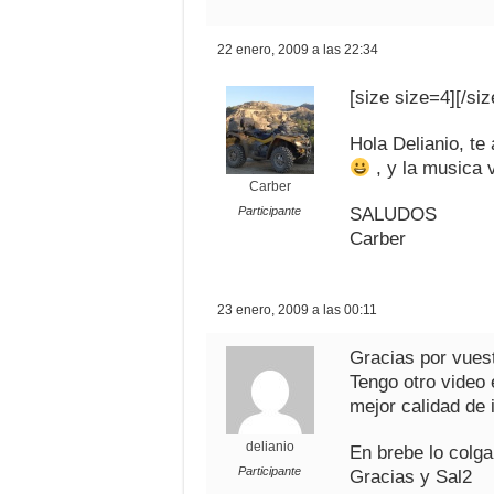
22 enero, 2009 a las 22:34
[size size=4][/siz
Hola Delianio, te
, y la musica 
Carber
Participante
SALUDOS
Carber
23 enero, 2009 a las 00:11
Gracias por vuest
Tengo otro video
mejor calidad de
delianio
En brebe lo colga
Participante
Gracias y Sal2