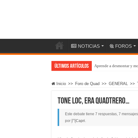
NOTICIAS
FOROS
Últimos artículos
Aprende a desmontar y mo
Inicio
>>
Foro de Quad
>>
GENERAL
>>
Tone Loc, era quadtrero…
Este debate tiene 7 respuestas, 7 mensajes 
por
Capri
.