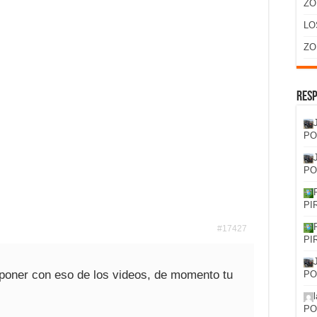
ZO
LO
ZO
Resp
PO
PO
PI
#17427
PI
poner con eso de los videos, de momento tu
PO
PO