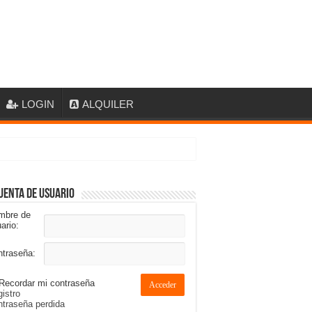
LOGIN
ALQUILER
uenta de usuario
mbre de
ario:
ntraseña:
Recordar mi contraseña
Acceder
istro
traseña perdida