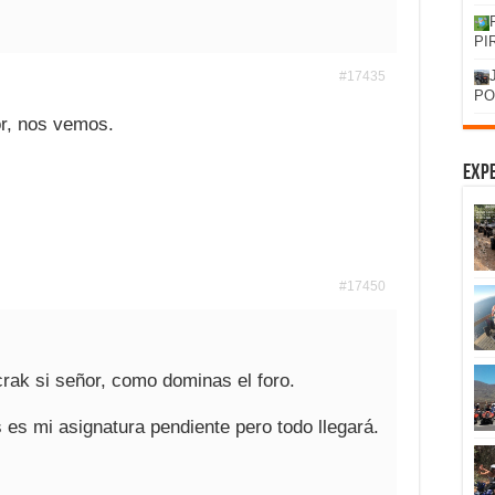
PI
#17435
PO
or, nos vemos.
Expe
#17450
crak si señor, como dominas el foro.
 es mi asignatura pendiente pero todo llegará.