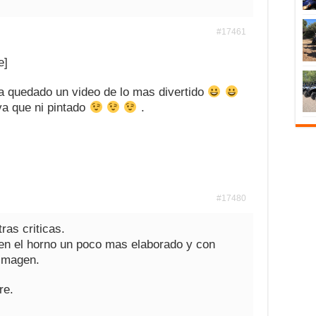
#17461
e]
 a quedado un video de lo mas divertido
va que ni pintado
.
#17480
ras criticas.
 en el horno un poco mas elaborado y con
 imagen.
re.