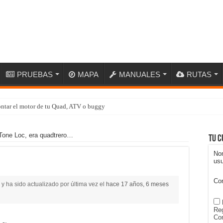
PRUEBAS
MAPA
MANUALES
RUTAS
ntar el motor de tu Quad, ATV o buggy
Tone Loc, era quadtrero…
Tu c
No
usu
Co
y ha sido actualizado por última vez el
hace 17 años, 6 meses
Reg
Con