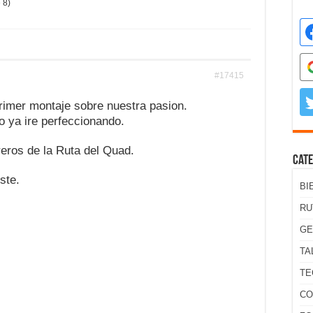
 8)
#17415
rimer montaje sobre nuestra pasion.
o ya ire perfeccionando.
eros de la Ruta del Quad.
Cate
ste.
BI
RU
GE
TA
TE
CO