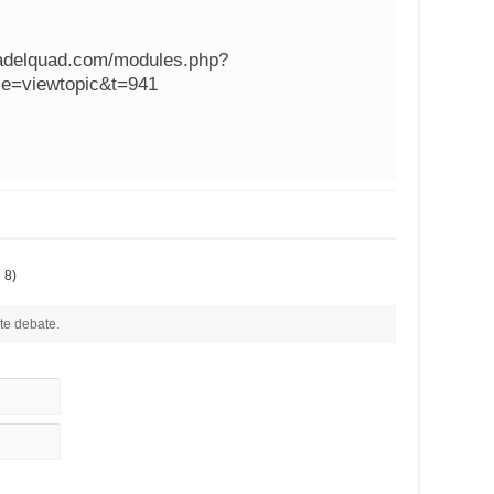
tadelquad.com/modules.php?
e=viewtopic&t=941
 8)
te debate.