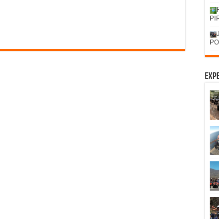
PI
PO
Expe