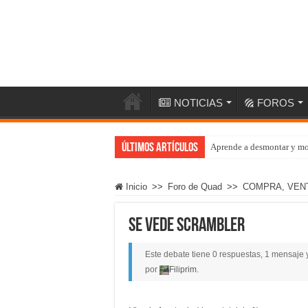
NOTICIAS
FOROS
Últimos artículos
Aprende a desmontar y mo
Inicio
>>
Foro de Quad
>>
COMPRA, VEN
Se vede Scrambler
Este debate tiene 0 respuestas, 1 mensaje y
por
Filiprim
.