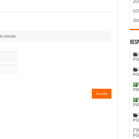
ZO
LO
ZO
te debate.
Resp
PO
PO
PI
Acceder
PI
PO
PO