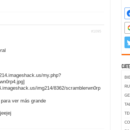
#1095
ral
Cate
img214.imageshack.us/my.php?
BI
wn0rp4.jpg]
RU
14.imageshack.us/img214/8362/scramblerwn0rp
GE
n para ver más grande
TA
jeejej
TE
CO