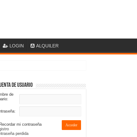
LOGIN
ALQUILER
uenta de usuario
mbre de
ario:
ntraseña:
Recordar mi contraseña
Acceder
istro
traseña perdida