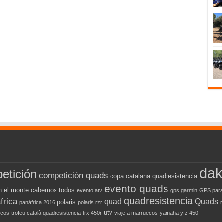
dak
etición
competición quads
copa catalana quadresistencia
evento quads
n el monte cabemos todos
evento atv
gps garmin
GPS para
quadresistencia
frica
quad
Quads
polaris
panáfrica 2016
polaris rzr
utv
ecos
trofeu català quadresistencia
trx 450r
viaje a marruecos
yamaha yfz 450