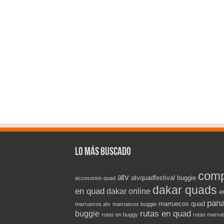
Lo más buscado
comp
atv
atvquadfestival
buggie
accesorios quad
dakar quads
en quad
dakar online
e
pana
marruecos quad
marruecos atv
marruecos buggie
rutas en quad
buggie
rutas en buggy
rutas marru