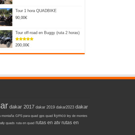
Tour 1 hora QUADBIKE
90,00
€
Tour off-road en Buggy (ruta 2 horas)
200,00
€
Valorado
con
5.00
de 5
ar
dakar 2017
dakar
dakar 2019
dakar2023
kymco
 montaña
GPS para quad
gps quad
ley de montes
rutas en atv
rutas en
rally quads
ruta en quad