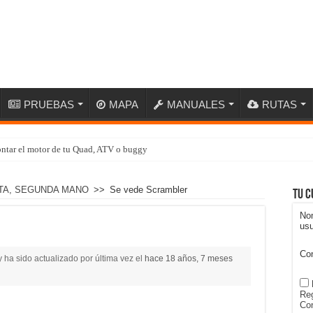
PRUEBAS
MAPA
MANUALES
RUTAS
ntar el motor de tu Quad, ATV o buggy
TA, SEGUNDA MANO
>>
Se vede Scrambler
Tu c
No
usu
Co
 ha sido actualizado por última vez el
hace 18 años, 7 meses
Reg
Con