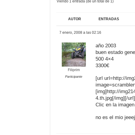
Viendo 1 entrada (de un total de 1)
AUTOR
ENTRADAS
7 enero, 2008 a las 02:16
año 2003
buen estado gene
500 4×4
3300€
Filiprim
Participante
[url url=http://
image=scrambler
[img]http://img2
4.th.jpg[/img][/url]
Clic en la image
no es el mio jeeej