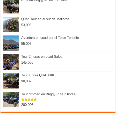
Ruta en Buggy en los Pirineos
Quad Tour en el sur de Mallorca
53,00
€
Aventura en quad por el Teide Tenerife
55,00
€
Tour 2 horas en quad Salou
145,00
€
Tour 1 hora QUADBIKE
90,00
€
Tour off-road en Buggy (ruta 2 horas)
200,00
€
Valorado
con
5.00
de 5