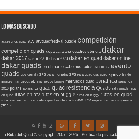
Lo más buscado
competición
atv
atvquadfestival
buggie
accesorios quad
dakar
competición quads
copa catalana quadresistencia
dakar 2017
dakar en quad
dakar online
dakar 2019
dakar2023
dakar quads
evento
en el monte cabemos todos
evento atv
quads
kymco
gps garmin
GPS para montaña
GPS para quad
gps quad
ley de
panafrica
marruecos quad
montes
marruecos atv
marruecos buggie
panáfrica
quadresistencia
quad
Quads
polaris
2016
polaris rzr
rally quads
ruta
rutas en quad
rutas en atv
rutas en buggie
en quad
rutas en buggy
utv
rutas marruecos
trofeu català quadresistencia
trx 450r
viaje a marruecos
yamaha
yfz 450
La Ruta del Quad
© Copyright 2007 - 2026 ·
Política de privacidad
·
Política