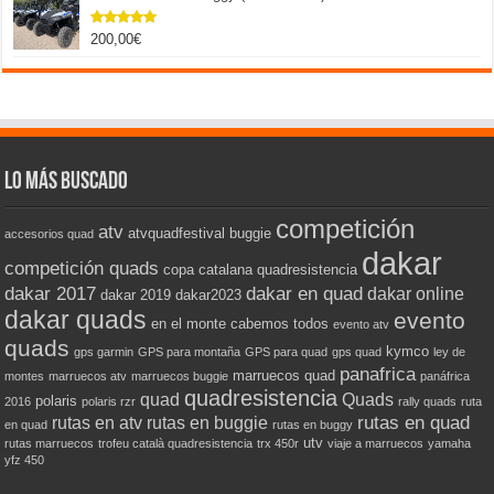
200,00
€
Valorado
con
5.00
de 5
Lo más buscado
competición
atv
atvquadfestival
buggie
accesorios quad
dakar
competición quads
copa catalana quadresistencia
dakar 2017
dakar en quad
dakar online
dakar 2019
dakar2023
dakar quads
evento
en el monte cabemos todos
evento atv
quads
kymco
gps garmin
GPS para montaña
GPS para quad
gps quad
ley de
panafrica
marruecos quad
montes
marruecos atv
marruecos buggie
panáfrica
quadresistencia
quad
Quads
polaris
2016
polaris rzr
rally quads
ruta
rutas en quad
rutas en atv
rutas en buggie
en quad
rutas en buggy
utv
rutas marruecos
trofeu català quadresistencia
trx 450r
viaje a marruecos
yamaha
yfz 450