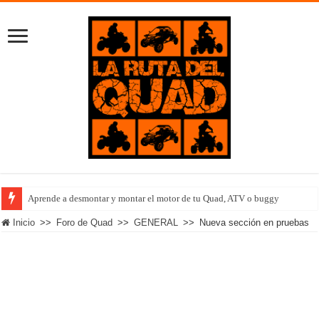
Aprende a desmontar y montar el motor de tu Quad, ATV o buggy
Inicio
>>
Foro de Quad
>>
GENERAL
>>
Nueva sección en pruebas