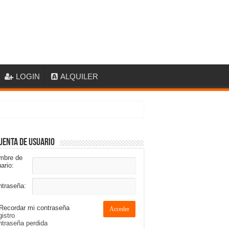
LOGIN
ALQUILER
uenta de usuario
mbre de
ario:
ntraseña:
Recordar mi contraseña
Acceder
istro
traseña perdida