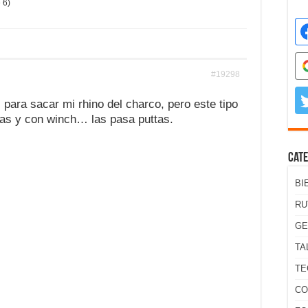
 6)
#19298
para sacar mi rhino del charco, pero este tipo
as y con winch… las pasa puttas.
Cate
BI
RU
GE
TA
TE
CO