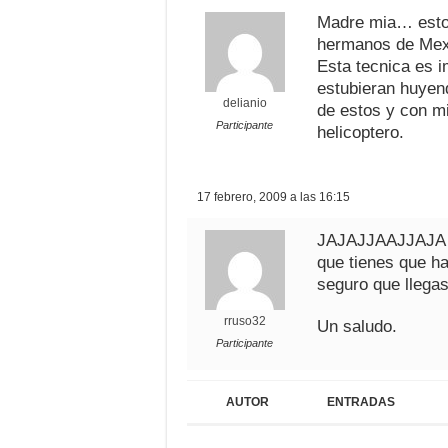
Madre mia… esto 
hermanos de Mex
Esta tecnica es i
estubieran huyend
delianio
de estos y con m
Participante
helicoptero.
17 febrero, 2009 a las 16:15
JAJAJJAAJJAJA ……
que tienes que ha
seguro que llegas
rruso32
Un saludo.
Participante
AUTOR
ENTRADAS