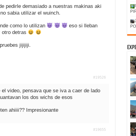
 de pedirle demasiado a nuestras makinas aki
PI
 no sabia utilizar el wuinch.
nde como lo utilizan
eso si lleban
PO
 otro detras
ruebes jijijiji.
Expe
#19526
 el video, pensava que se iva a caer de lado
guantavan los dos wichs de esos
en ahiiii?? Impresionante
#19655