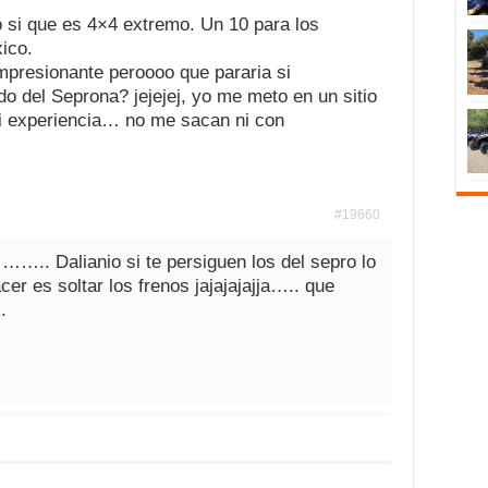
si que es 4×4 extremo. Un 10 para los
ico.
mpresionante peroooo que pararia si
o del Seprona? jejejej, yo me meto en un sitio
i experiencia… no me sacan ni con
#19660
.. Dalianio si te persiguen los del sepro lo
cer es soltar los frenos jajajajajja….. que
.