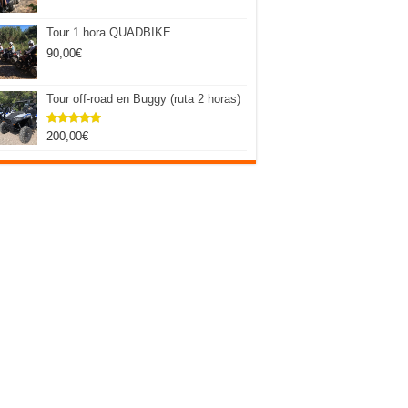
Tour 1 hora QUADBIKE
90,00
€
Tour off-road en Buggy (ruta 2 horas)
200,00
€
Valorado
con
5.00
de 5