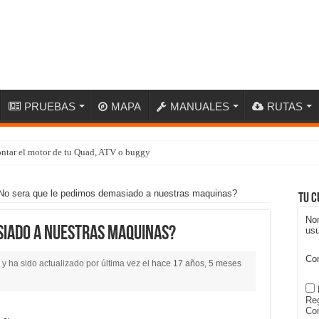
PRUEBAS
MAPA
MANUALES
RUTAS
ntar el motor de tu Quad, ATV o buggy
No sera que le pedimos demasiado a nuestras maquinas?
Tu c
No
siado a nuestras maquinas?
usu
Co
y ha sido actualizado por última vez el
hace 17 años, 5 meses
Reg
Con