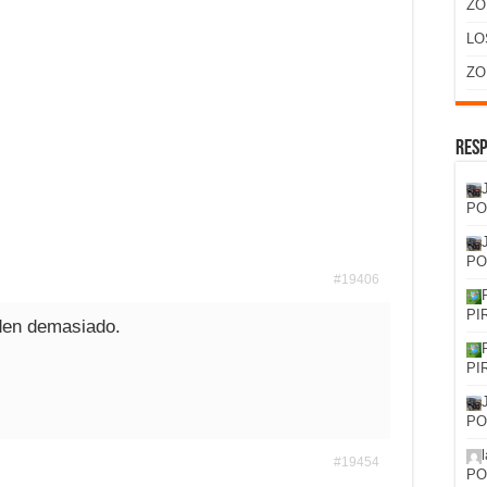
ZO
LO
ZO
Resp
PO
PO
#19406
PI
iden demasiado.
PI
PO
#19454
PO