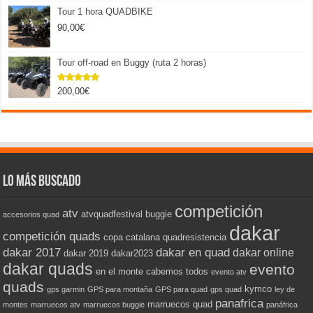
Tour 1 hora QUADBIKE
90,00
€
Tour off-road en Buggy (ruta 2 horas)
200,00
€
Valorado
con
5.00
de 5
Lo más buscado
competición
atv
atvquadfestival
buggie
accesorios quad
dakar
competición quads
copa catalana quadresistencia
dakar 2017
dakar en quad
dakar online
dakar 2019
dakar2023
dakar quads
evento
en el monte cabemos todos
evento atv
quads
kymco
gps garmin
GPS para montaña
GPS para quad
gps quad
ley de
panafrica
marruecos quad
montes
marruecos atv
marruecos buggie
panáfrica