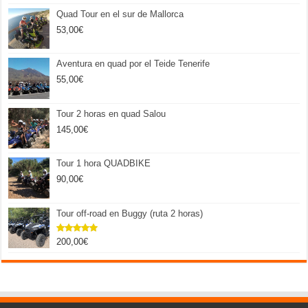
Quad Tour en el sur de Mallorca
53,00
€
Aventura en quad por el Teide Tenerife
55,00
€
Tour 2 horas en quad Salou
145,00
€
Tour 1 hora QUADBIKE
90,00
€
Tour off-road en Buggy (ruta 2 horas)
200,00
€
Valorado
con
5.00
de 5