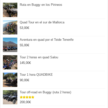
Ruta en Buggy en los Pirineos
Quad Tour en el sur de Mallorca
53,00
€
Aventura en quad por el Teide Tenerife
55,00
€
Tour 2 horas en quad Salou
145,00
€
Tour 1 hora QUADBIKE
90,00
€
Tour off-road en Buggy (ruta 2 horas)
200,00
€
Valorado
con
5.00