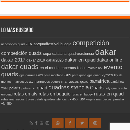
de 5
Lo más buscado
competición
atv
atvquadfestival
buggie
accesorios quad
dakar
competición quads
copa catalana quadresistencia
dakar 2017
dakar en quad
dakar online
dakar 2019
dakar2023
dakar quads
evento
en el monte cabemos todos
evento atv
quads
kymco
gps garmin
GPS para montaña
GPS para quad
gps quad
ley de
panafrica
marruecos quad
montes
marruecos atv
marruecos buggie
panáfrica
quadresistencia
quad
Quads
polaris
2016
polaris rzr
rally quads
ruta
rutas en quad
rutas en atv
rutas en buggie
en quad
rutas en buggy
utv
rutas marruecos
trofeu català quadresistencia
trx 450r
viaje a marruecos
yamaha
yfz 450