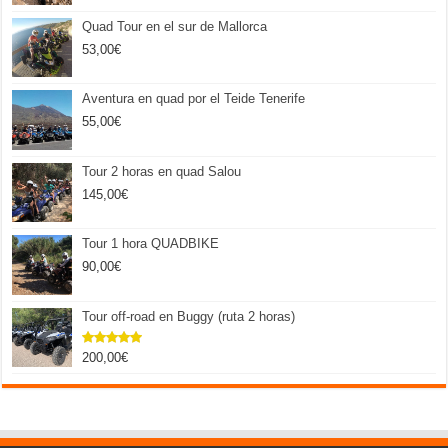
Quad Tour en el sur de Mallorca
53,00
€
Aventura en quad por el Teide Tenerife
55,00
€
Tour 2 horas en quad Salou
145,00
€
Tour 1 hora QUADBIKE
90,00
€
Tour off-road en Buggy (ruta 2 horas)
200,00
€
Valorado
con
5.00
de 5