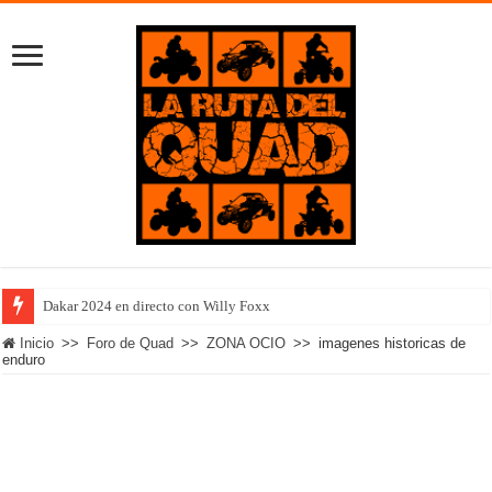
Dakar 2024 en directo con Willy Foxx
Inicio
>>
Foro de Quad
>>
ZONA OCIO
>>
imagenes historicas de
enduro