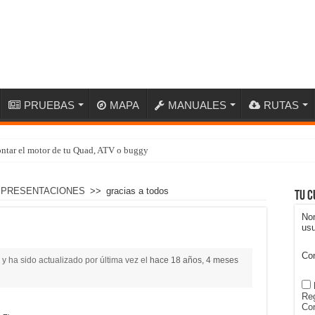
PRUEBAS
MAPA
MANUALES
RUTAS
ntar el motor de tu Quad, ATV o buggy
Y PRESENTACIONES
>>
gracias a todos
Tu c
No
usu
Co
y ha sido actualizado por última vez el
hace 18 años, 4 meses
Reg
Con