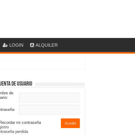
LOGIN
ALQUILER
uenta de usuario
mbre de
ario:
ntraseña:
Recordar mi contraseña
Acceder
istro
traseña perdida