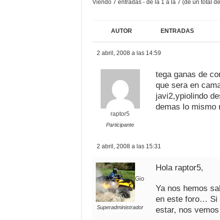
Viendo 7 entradas - de la 1 a la 7 (de un total de
AUTOR
ENTRADAS
2 abril, 2008 a las 14:59
tega ganas de c
que sera en camar
javi2,ypiolindo d
demas lo mismo
raptor5
Participante
2 abril, 2008 a las 15:31
Hola raptor5,
Gio
Ya nos hemos sal
en este foro… Si
Superadministrador
estar, nos vemos 