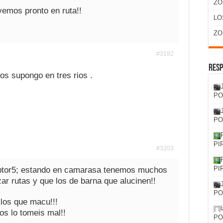
ZO
vemos pronto en ruta!!
LO
ZO
#3192
Resp
s supongo en tres rios .
PO
PO
PI
#3203
PI
aptor5; estando en camarasa tenemos muchos
zar rutas y que los de barna que alucinen!!
PO
 los que macu!!!
os lo tomeis mal!!
PO