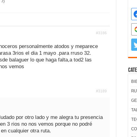
 7)
#3186
onoceros personalmente atodos y meparece
asa 3rios el dia 1 mayo .para rruso 32.
esde balaguer lo que haga falta,a tod2 las
 nos vemos
Cate
BI
RU
#3189
GE
TA
udado por otro lado y me alegra tu presencia
TE
 en 3 rios no nos vemos porque no podré
CO
en cualquier otra ruta.