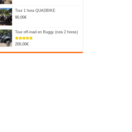
Tour 1 hora QUADBIKE
90,00
€
Tour off-road en Buggy (ruta 2 horas)
200,00
€
Valorado
con
5.00
de 5