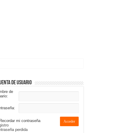
uenta de usuario
mbre de
ario:
ntraseña:
Recordar mi contraseña
Acceder
istro
traseña perdida