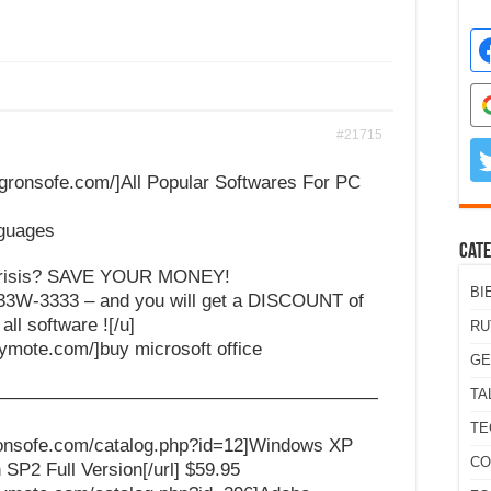
#21715
//agronsofe.com/]All Popular Softwares For PC
nguages
Cate
l crisis? SAVE YOUR MONEY!
BI
33W-3333 – and you will get a DISCOUNT of
all software ![/u]
RU
ftymote.com/]buy microsoft office
GE
TA
—————————————————————
TE
agronsofe.com/catalog.php?id=12]Windows XP
CO
 SP2 Full Version[/url] $59.95