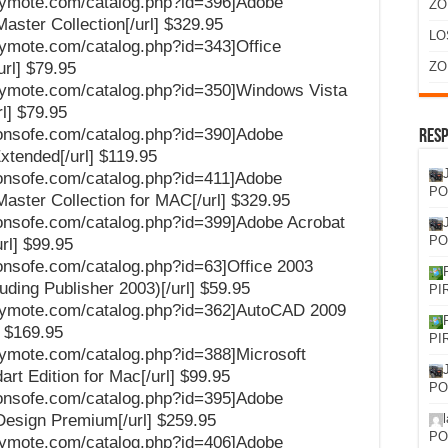
oftymote.com/catalog.php?id=396]Adobe
ZO
Master Collection[/url] $329.95
LO
oftymote.com/catalog.php?id=343]Office
ZO
url] $79.95
softymote.com/catalog.php?id=350]Windows Vista
rl] $79.95
gronsofe.com/catalog.php?id=390]Adobe
Resp
tended[/url] $119.95
gronsofe.com/catalog.php?id=411]Adobe
PO
Master Collection for MAC[/url] $329.95
gronsofe.com/catalog.php?id=399]Adobe Acrobat
PO
rl] $99.95
gronsofe.com/catalog.php?id=63]Office 2003
luding Publisher 2003)[/url] $59.95
PI
softymote.com/catalog.php?id=362]AutoCAD 2009
] $169.95
PI
oftymote.com/catalog.php?id=388]Microsoft
art Edition for Mac[/url] $99.95
PO
gronsofe.com/catalog.php?id=395]Adobe
 Design Premium[/url] $259.95
PO
oftymote.com/catalog.php?id=406]Adobe