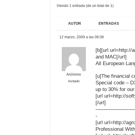
Viendo 1 entrada (de un total de 1)
AUTOR
ENTRADAS
12 marzo, 2009 a las 06:06
[b][url url=http:
and MAC[/url]
All European La
Anónimo
[u]The financia
Invitado
Special code – D
up to 30% for our 
[url url=http://so
[/url]
———————
-
[url url=http://
Professional With