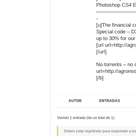
Photoshop CS4 Ex
———————
-
[u]The financia
Special code – D
up to 30% for our 
[url url=http://a
[/url]
No torrents – no 
url=http://agrons
[/b]
AUTOR
ENTRADAS
Viendo 1 entrada (de un total de 1)
Debes estar registrado para responder a es