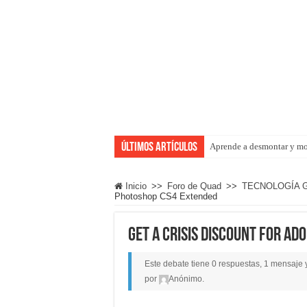
Últimos artículos
Aprende a desmontar y mo
Inicio
>>
Foro de Quad
>>
TECNOLOGÍA 
Photoshop CS4 Extended
Get a Crisis Discount for A
Este debate tiene 0 respuestas, 1 mensaje y
por
Anónimo
.