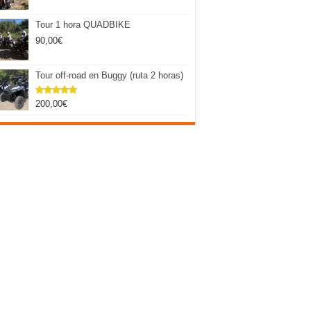
Tour 1 hora QUADBIKE
90,00
€
Tour off-road en Buggy (ruta 2 horas)
200,00
€
Valorado
con
5.00
de 5