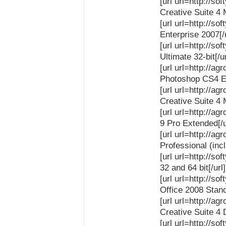
[url url=http://s
Creative Suite 4 
[url url=http://s
Enterprise 2007[/
[url url=http://
Ultimate 32-bit[/u
[url url=http://a
Photoshop CS4 Ex
[url url=http://a
Creative Suite 4 
[url url=http://a
9 Pro Extended[/u
[url url=http://a
Professional (inc
[url url=http://
32 and 64 bit[/url
[url url=http://s
Office 2008 Stand
[url url=http://a
Creative Suite 4
[url url=http://s