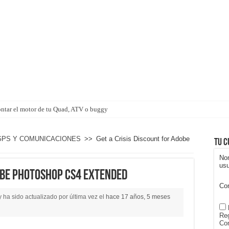
ntar el motor de tu Quad, ATV o buggy
GPS Y COMUNICACIONES
>>
Get a Crisis Discount for Adobe
Tu c
No
usu
dobe Photoshop CS4 Extended
Co
 ha sido actualizado por última vez el
hace 17 años, 5 meses
Reg
Con