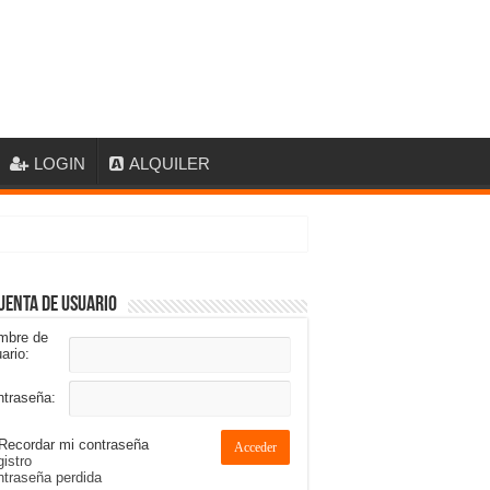
LOGIN
ALQUILER
uenta de usuario
mbre de
ario:
ntraseña:
Recordar mi contraseña
Acceder
istro
traseña perdida