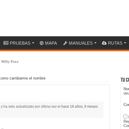
PRUEBAS
MAPA
MANUALES
RUTAS
n Willy Foxx
como cambiarme el nombre
Tu c
No
usu
Co
y ha sido actualizado por última vez el
hace 18 años, 8 meses
Reg
Con