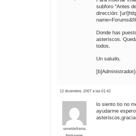
subforo "Antes de
dirección: [url]h
name=Forums&fil
Donde has puesto 
asteriscos. Qued
todos.
Un saludo,
[b]Administrador[
12 diciembre, 2007 a las 01:42
lo siento tio no 
ayudarme espero
asteriscos,graci
serwideframa
Participante