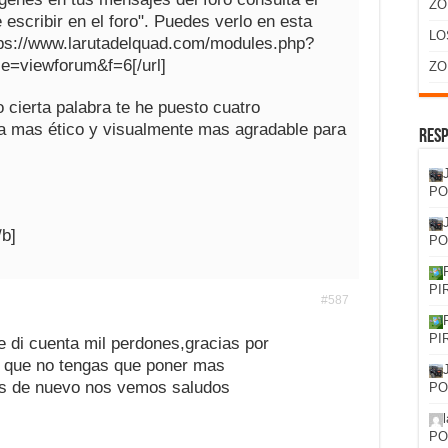
ZO
 escribir en el foro". Puedes verlo en esta
LO
ttps://www.larutadelquad.com/modules.php?
e=viewforum&f=6[/url]
ZO
cierta palabra te he puesto cuatro
a mas ético y visualmente mas agradable para
Resp
PO
/b]
PO
PI
#587
PI
me di cuenta mil perdones,gracias por
 que no tengas que poner mas
as de nuevo nos vemos saludos
PO
PO