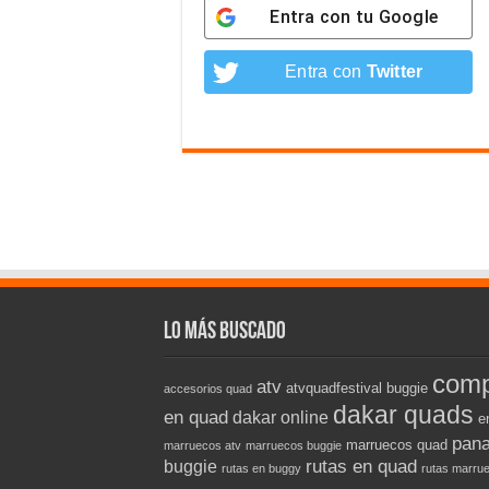
Entra con tu
Google
Entra con
Twitter
Lo más buscado
comp
atv
atvquadfestival
buggie
accesorios quad
dakar quads
en quad
dakar online
e
pana
marruecos quad
marruecos atv
marruecos buggie
rutas en quad
buggie
rutas en buggy
rutas marru