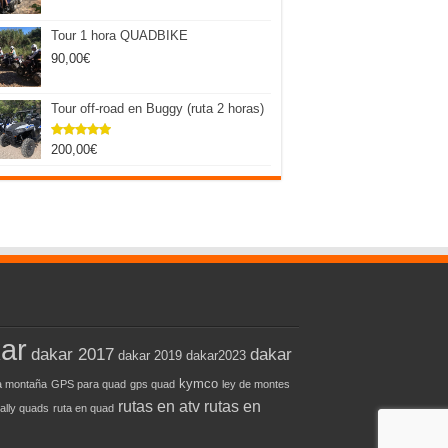
Tour 1 hora QUADBIKE
90,00
€
Tour off-road en Buggy (ruta 2 horas)
200,00
€
Valorado
con
5.00
de 5
ar
dakar 2017
dakar
dakar 2019
dakar2023
kymco
 montaña
GPS para quad
gps quad
ley de montes
rutas en atv
rutas en
rally quads
ruta en quad