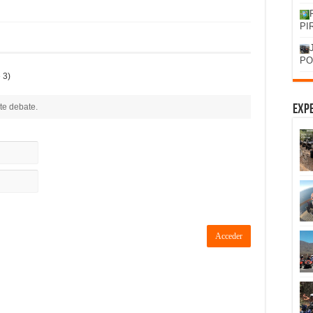
PI
PO
 3)
te debate.
Expe
Acceder