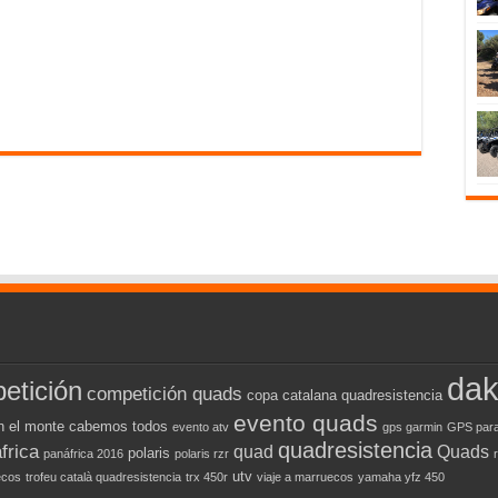
dak
etición
competición quads
copa catalana quadresistencia
evento quads
n el monte cabemos todos
evento atv
gps garmin
GPS para
quadresistencia
frica
quad
Quads
polaris
panáfrica 2016
polaris rzr
utv
ecos
trofeu català quadresistencia
trx 450r
viaje a marruecos
yamaha yfz 450