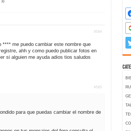
 3)
#584
o **** me puedo cambiar este nombre que
egistre, ahh y como puedo publicar fotos en
er si alguien me ayuda adios tios saludos
Cate
BI
RU
#585
GE
TA
ondido para que puedas cambiar el nombre de
TE
CO
genes en tus mensajes del foro consulta el