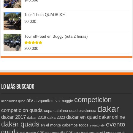
145,00
€
Tour 1 hora QUADBIKE
90,00
€
Tour off-road en Buggy (ruta 2 horas)
200,00
€
Valorado
con
5.00
de 5
Lo más buscado
competición
atv
atvquadfestival
buggie
accesorios quad
dakar
competición quads
copa catalana quadresistencia
dakar 2017
dakar en quad
dakar online
dakar 2019
dakar2023
dakar quads
evento
en el monte cabemos todos
evento atv
quads
kymco
gps garmin
GPS para montaña
GPS para quad
gps quad
ley de