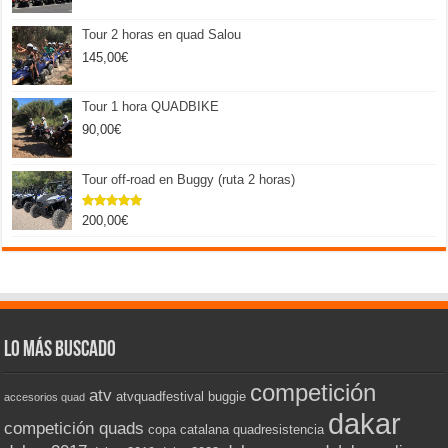
Tour 2 horas en quad Salou
145,00
€
Tour 1 hora QUADBIKE
90,00
€
Tour off-road en Buggy (ruta 2 horas)
200,00
€
Valorado
con
5.00
de 5
Lo más buscado
competición
atv
atvquadfestival
buggie
accesorios quad
dakar
competición quads
copa catalana quadresistencia