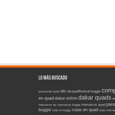
Lo más buscado
comp
atv
atvquadfestival
buggie
accesorios quad
dakar quads
en quad
dakar online
e
pana
marruecos quad
marruecos atv
marruecos buggie
rutas en quad
buggie
rutas en buggy
rutas marru