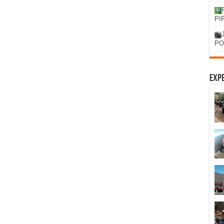
PI
PO
Expe