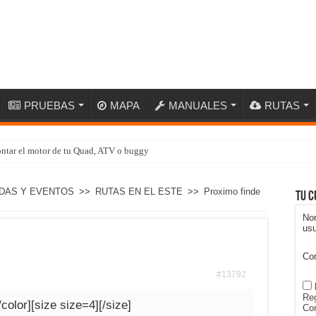
PRUEBAS
MAPA
MANUALES
RUTAS
ntar el motor de tu Quad, ATV o buggy
DAS Y EVENTOS
>>
RUTAS EN EL ESTE
>>
Proximo finde
Tu c
No
usu
Co
#13792
Reg
/color][size size=4][/size]
Con