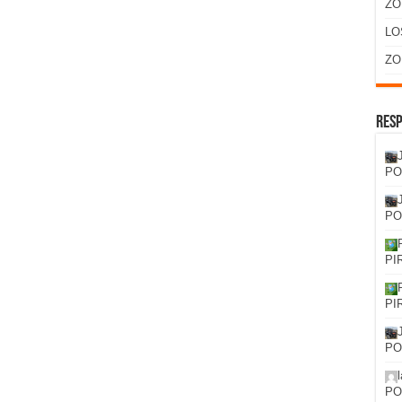
ZO
LO
ZO
Resp
PO
PO
PI
PI
PO
PO