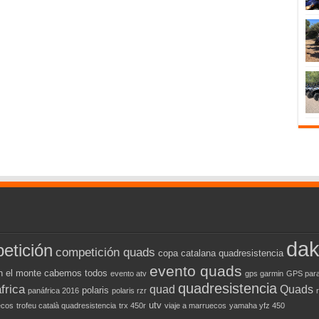
dak
etición
competición quads
copa catalana quadresistencia
evento quads
n el monte cabemos todos
evento atv
gps garmin
GPS para
quadresistencia
frica
quad
Quads
polaris
panáfrica 2016
polaris rzr
utv
ecos
trofeu català quadresistencia
trx 450r
viaje a marruecos
yamaha yfz 450