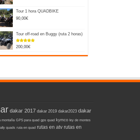
Tour 1 hora QUADBIKE
90,00
€
Tour off-road en Buggy (ruta 2 horas)
200,00
€
Valorado
con
5.00
de 5
ar
dakar 2017
dakar
dakar 2019
dakar2023
kymco
 montaña
GPS para quad
gps quad
ley de montes
rutas en atv
rutas en
rally quads
ruta en quad