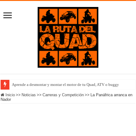
Aprende a desmontar y montar el motor de tu Quad, ATV o buggy
Equipo femenino Polaris completa el Outlanding 2022 en Islandia
Inicio
>>
Noticias
>>
Carreras y Competición
>>
La Panáfrica arranca en
Nador