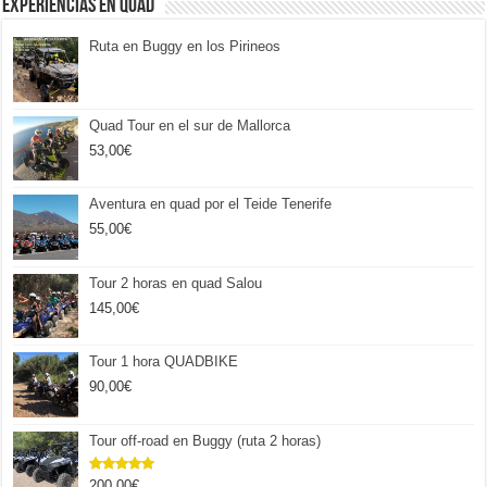
Experiencias en Quad
Ruta en Buggy en los Pirineos
Quad Tour en el sur de Mallorca
53,00
€
Aventura en quad por el Teide Tenerife
55,00
€
Tour 2 horas en quad Salou
145,00
€
Tour 1 hora QUADBIKE
90,00
€
Tour off-road en Buggy (ruta 2 horas)
200,00
€
Valorado