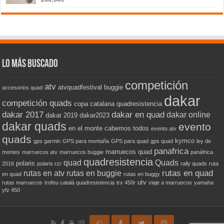
con
5.00
de 5
Lo más buscado
competición
atv
atvquadfestival
buggie
accesorios quad
dakar
competición quads
copa catalana quadresistencia
dakar 2017
dakar en quad
dakar online
dakar 2019
dakar2023
dakar quads
evento
en el monte cabemos todos
evento atv
quads
kymco
gps garmin
GPS para montaña
GPS para quad
gps quad
ley de
panafrica
marruecos quad
montes
marruecos atv
marruecos buggie
panáfrica
quadresistencia
quad
Quads
polaris
2016
polaris rzr
rally quads
ruta
rutas en quad
rutas en atv
rutas en buggie
en quad
rutas en buggy
utv
rutas marruecos
trofeu català quadresistencia
trx 450r
viaje a marruecos
yamaha
yfz 450