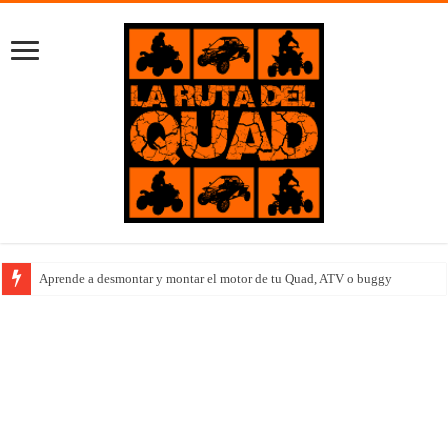
Aprende a desmontar y montar el motor de tu Quad, ATV o buggy