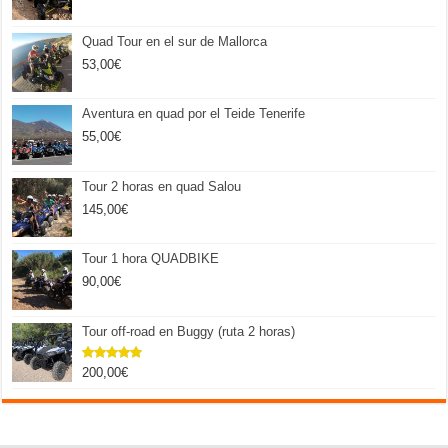
Quad Tour en el sur de Mallorca
53,00
€
Aventura en quad por el Teide Tenerife
55,00
€
Tour 2 horas en quad Salou
145,00
€
Tour 1 hora QUADBIKE
90,00
€
Tour off-road en Buggy (ruta 2 horas)
200,00
€
Valorado
con
5.00
de 5